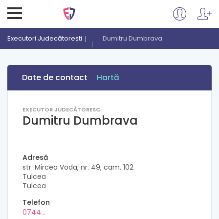
Executori Judecătorești
Dumitru Dumbrava
Date de contact
Hartă
EXECUTOR JUDECĂTORESC
Dumitru Dumbrava
Adresă
str. Mircea Voda, nr. 49, cam. 102
Tulcea
Tulcea
Telefon
0744...