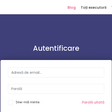
Blog
Toți executorii
Autentificare
Ține-mă minte.
Parolă uitată