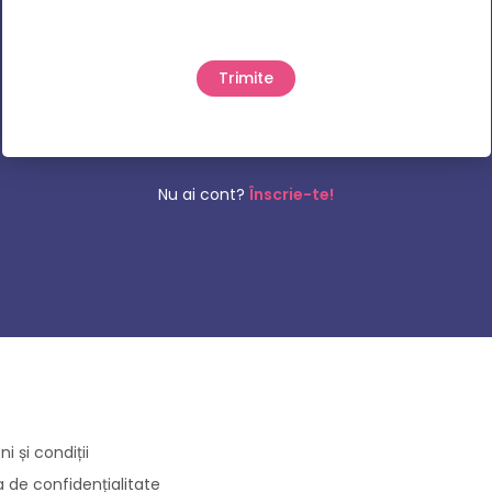
Nu ai cont?
Înscrie-te!
i și condiții
ca de confidențialitate