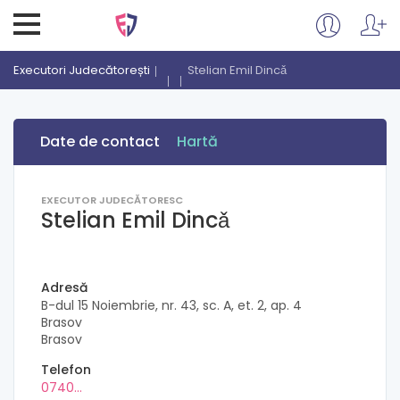
Executori Judecătorești
Stelian Emil Dincǎ
Date de contact
Hartă
EXECUTOR JUDECĂTORESC
Stelian Emil Dincǎ
Adresă
B-dul 15 Noiembrie, nr. 43, sc. A, et. 2, ap. 4
Brasov
Brasov
Telefon
0740...