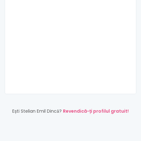
Ești Stelian Emil Dincǎ?
Revendică-ți profilul gratuit!