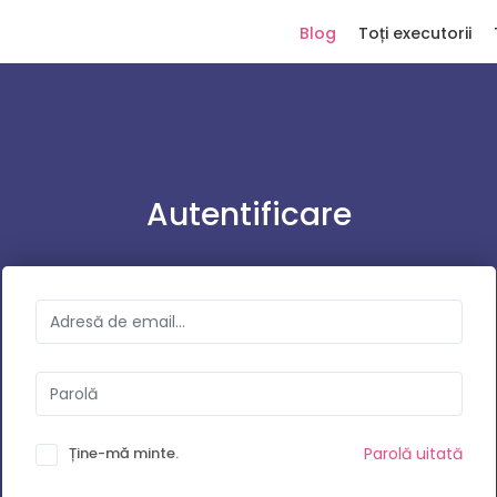
Blog
Toți executorii
Autentificare
Ține-mă minte.
Parolă uitată