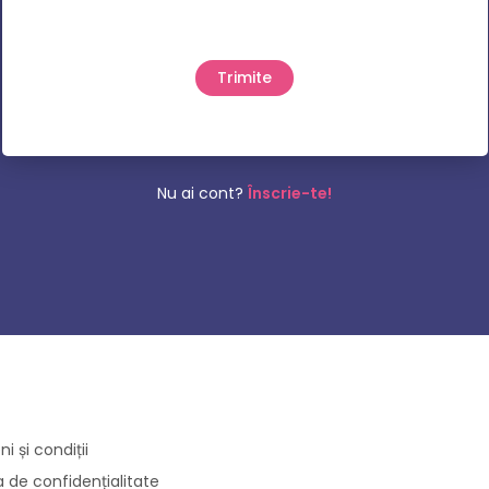
Nu ai cont?
Înscrie-te!
i și condiții
ca de confidențialitate