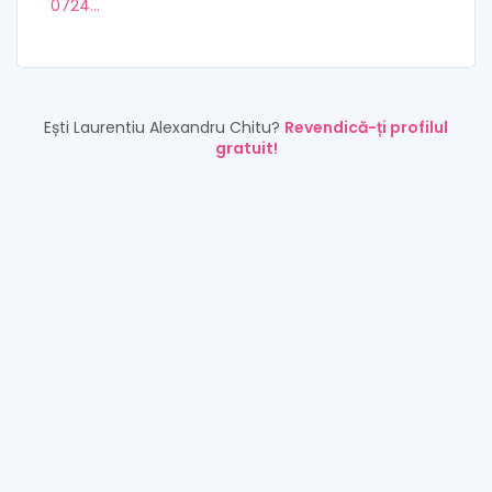
0724...
Ești Laurentiu Alexandru Chitu?
Revendică-ți profilul
gratuit!