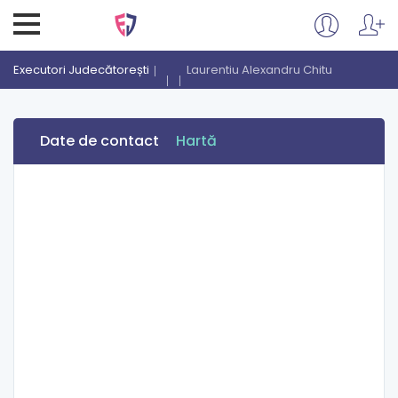
Executori Judecătorești
Laurentiu Alexandru Chitu
Date de contact
Hartă