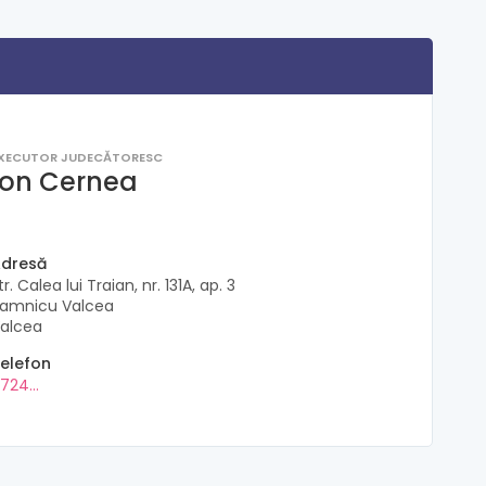
XECUTOR JUDECĂTORESC
Ion Cernea
dresă
tr. Calea lui Traian, nr. 131A, ap. 3
amnicu Valcea
alcea
elefon
724...