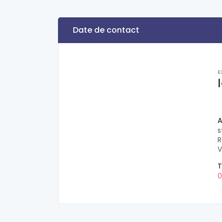
Date de contact
E
A
s
R
V
T
0