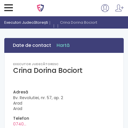
Executori Judecătorești
Crina Dorina Bociort
Date de contact
Hartă
EXECUTOR JUDECĂTORESC
Crina Dorina Bociort
Adresă
Bv. Revolutiei, nr. 57, ap. 2
Arad
Arad
Telefon
0740...