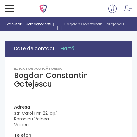
Executori Judecătorești
Bogdan Constantin Gatejescu
Date de contact
Hartă
EXECUTOR JUDECĂTORESC
Bogdan Constantin
Gatejescu
Adresă
str. Carol I nr. 22, ap.1
Ramnicu Valcea
Valcea
Telefon